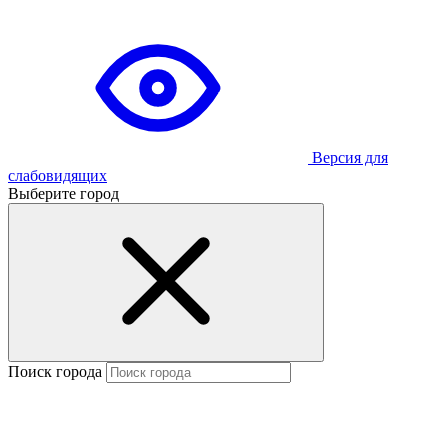
Версия для
слабовидящих
Выберите город
Поиск города