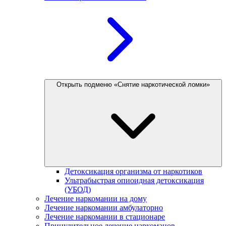
Открыть подменю «Снятие наркотической ломки»
Детоксикация организма от наркотиков
Ультрабыстрая опиоидная детоксикация
(УБОД)
Лечение наркомании на дому
Лечение наркомании амбулаторно
Лечение наркомании в стационаре
Принудительное лечение наркоманов