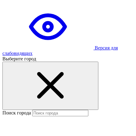
Версия для
слабовидящих
Выберите город
Поиск города