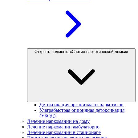
Открыть подменю «Снятие наркотической ломки»
Детоксикация организма от наркотиков
Ультрабыстрая опиоидная детоксикация
(УБОД)
Лечение наркомании на дому
Лечение наркомании амбулаторно
Лечение наркомании в стационаре
Принудительное лечение наркоманов