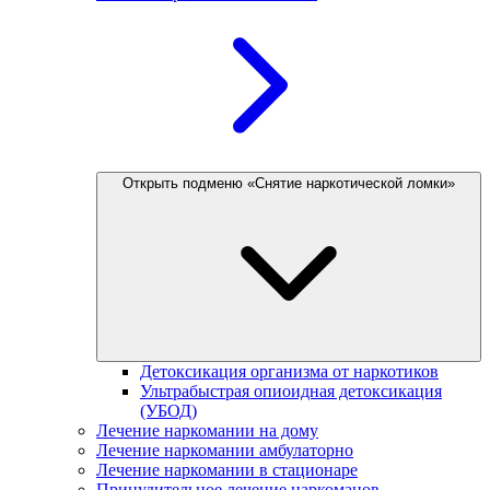
Открыть подменю «Снятие наркотической ломки»
Детоксикация организма от наркотиков
Ультрабыстрая опиоидная детоксикация
(УБОД)
Лечение наркомании на дому
Лечение наркомании амбулаторно
Лечение наркомании в стационаре
Принудительное лечение наркоманов