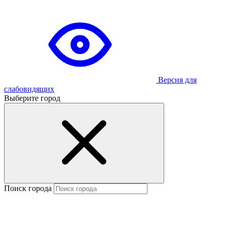
Версия для
слабовидящих
Выберите город
Поиск города