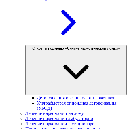
Открыть подменю «Снятие наркотической ломки»
Детоксикация организма от наркотиков
Ультрабыстрая опиоидная детоксикация
(УБОД)
Лечение наркомании на дому
Лечение наркомании амбулаторно
Лечение наркомании в стационаре
Принудительное лечение наркоманов