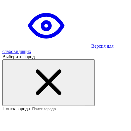
Версия для
слабовидящих
Выберите город
Поиск города