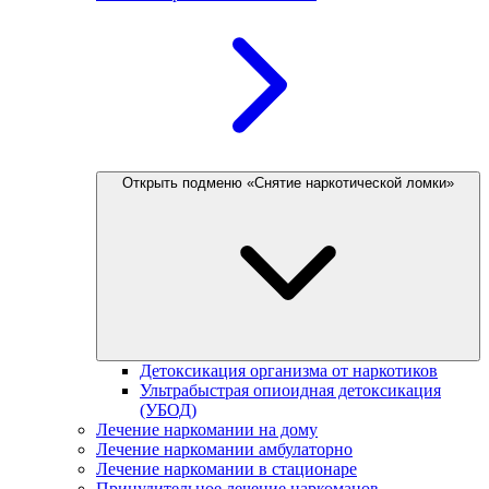
Открыть подменю «Снятие наркотической ломки»
Детоксикация организма от наркотиков
Ультрабыстрая опиоидная детоксикация
(УБОД)
Лечение наркомании на дому
Лечение наркомании амбулаторно
Лечение наркомании в стационаре
Принудительное лечение наркоманов