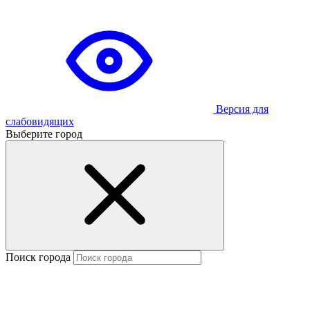
Версия для
слабовидящих
Выберите город
Поиск города