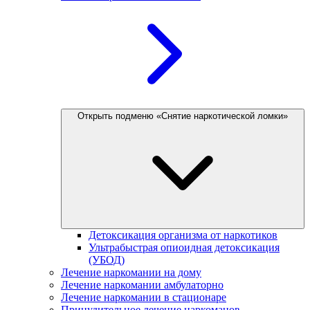
Открыть подменю «Снятие наркотической ломки»
Детоксикация организма от наркотиков
Ультрабыстрая опиоидная детоксикация
(УБОД)
Лечение наркомании на дому
Лечение наркомании амбулаторно
Лечение наркомании в стационаре
Принудительное лечение наркоманов