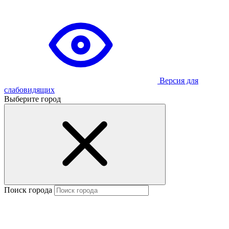
Версия для
слабовидящих
Выберите город
Поиск города