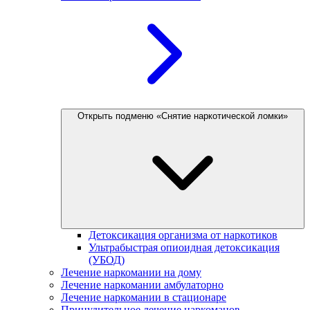
Открыть подменю «Снятие наркотической ломки»
Детоксикация организма от наркотиков
Ультрабыстрая опиоидная детоксикация
(УБОД)
Лечение наркомании на дому
Лечение наркомании амбулаторно
Лечение наркомании в стационаре
Принудительное лечение наркоманов