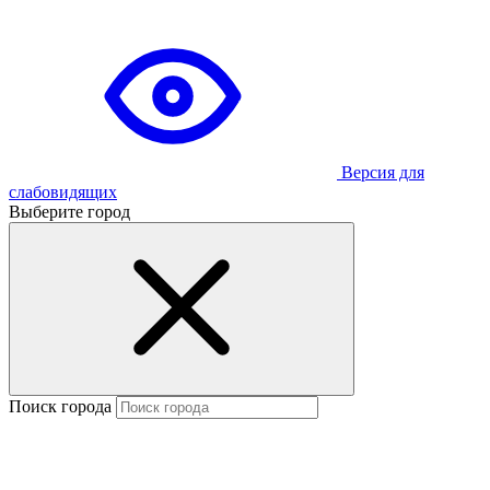
Версия для
слабовидящих
Выберите город
Поиск города