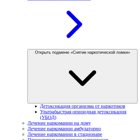
Открыть подменю «Снятие наркотической ломки»
Детоксикация организма от наркотиков
Ультрабыстрая опиоидная детоксикация
(УБОД)
Лечение наркомании на дому
Лечение наркомании амбулаторно
Лечение наркомании в стационаре
Принудительное лечение наркоманов