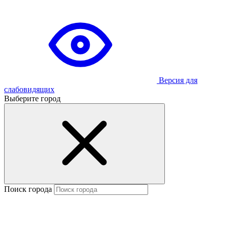
Версия для
слабовидящих
Выберите город
Поиск города