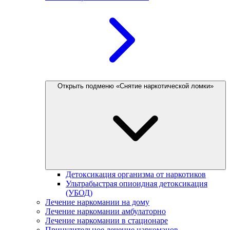
Открыть подменю «Снятие наркотической ломки»
Детоксикация организма от наркотиков
Ультрабыстрая опиоидная детоксикация
(УБОД)
Лечение наркомании на дому
Лечение наркомании амбулаторно
Лечение наркомании в стационаре
Принудительное лечение наркоманов