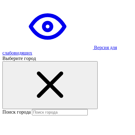
Версия для
слабовидящих
Выберите город
Поиск города