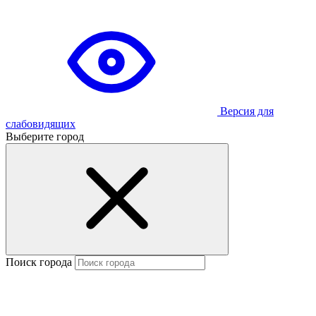
Версия для
слабовидящих
Выберите город
Поиск города