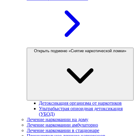
Открыть подменю «Снятие наркотической ломки»
Детоксикация организма от наркотиков
Ультрабыстрая опиоидная детоксикация
(УБОД)
Лечение наркомании на дому
Лечение наркомании амбулаторно
Лечение наркомании в стационаре
Принудительное лечение наркоманов