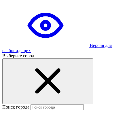
Версия для
слабовидящих
Выберите город
Поиск города