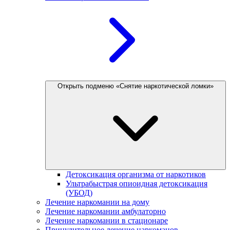
Открыть подменю «Снятие наркотической ломки»
Детоксикация организма от наркотиков
Ультрабыстрая опиоидная детоксикация
(УБОД)
Лечение наркомании на дому
Лечение наркомании амбулаторно
Лечение наркомании в стационаре
Принудительное лечение наркоманов