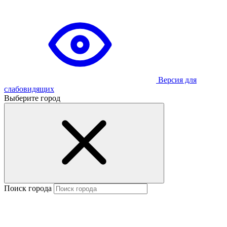
Версия для
слабовидящих
Выберите город
Поиск города