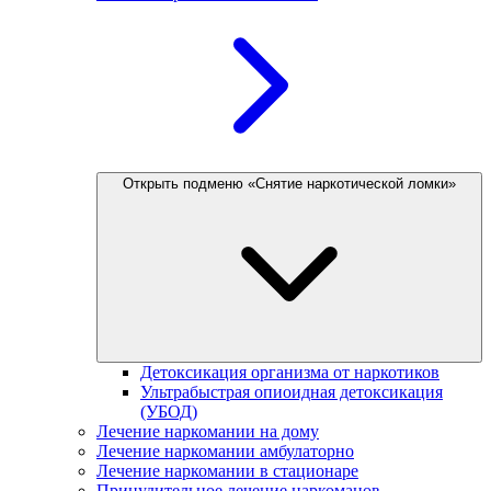
Открыть подменю «Снятие наркотической ломки»
Детоксикация организма от наркотиков
Ультрабыстрая опиоидная детоксикация
(УБОД)
Лечение наркомании на дому
Лечение наркомании амбулаторно
Лечение наркомании в стационаре
Принудительное лечение наркоманов