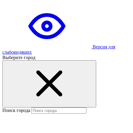
Версия для
слабовидящих
Выберите город
Поиск города