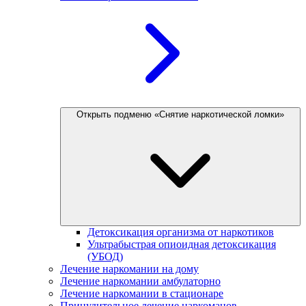
Открыть подменю «Снятие наркотической ломки»
Детоксикация организма от наркотиков
Ультрабыстрая опиоидная детоксикация
(УБОД)
Лечение наркомании на дому
Лечение наркомании амбулаторно
Лечение наркомании в стационаре
Принудительное лечение наркоманов