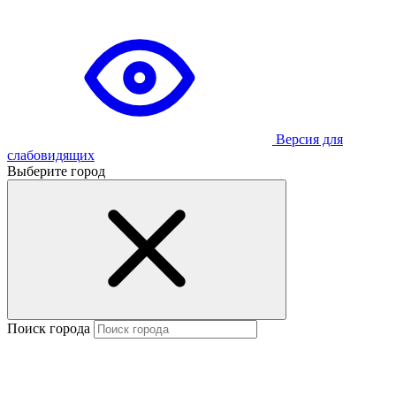
Версия для
слабовидящих
Выберите город
Поиск города