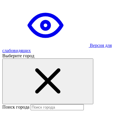
Версия для
слабовидящих
Выберите город
Поиск города