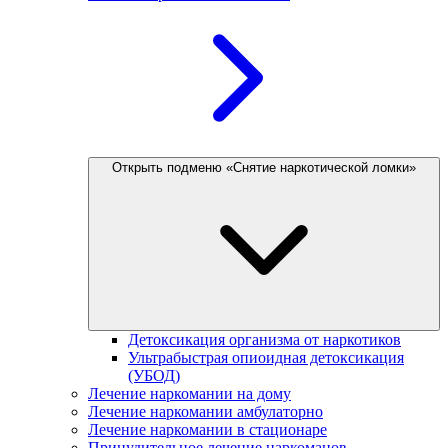
Открыть подменю «Снятие наркотической ломки»
Детоксикация организма от наркотиков
Ультрабыстрая опиоидная детоксикация
(УБОД)
Лечение наркомании на дому
Лечение наркомании амбулаторно
Лечение наркомании в стационаре
Принудительное лечение наркоманов