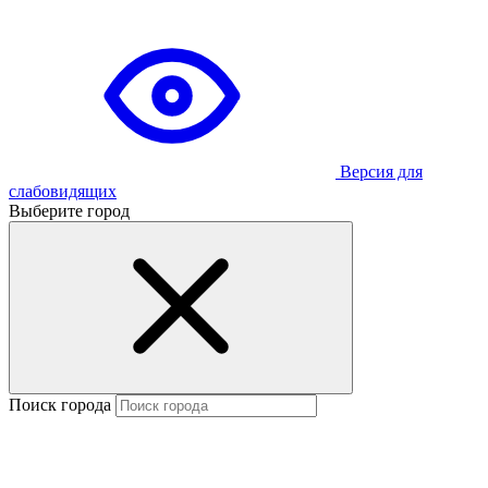
Версия для
слабовидящих
Выберите город
Поиск города