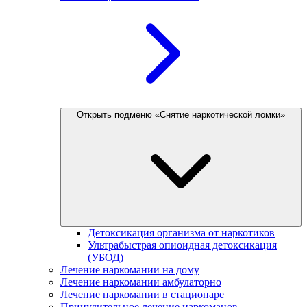
Открыть подменю «Снятие наркотической ломки»
Детоксикация организма от наркотиков
Ультрабыстрая опиоидная детоксикация
(УБОД)
Лечение наркомании на дому
Лечение наркомании амбулаторно
Лечение наркомании в стационаре
Принудительное лечение наркоманов