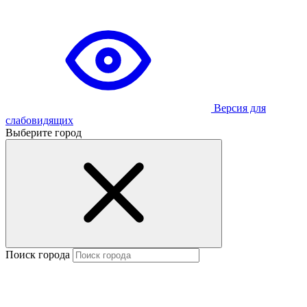
Версия для
слабовидящих
Выберите город
Поиск города