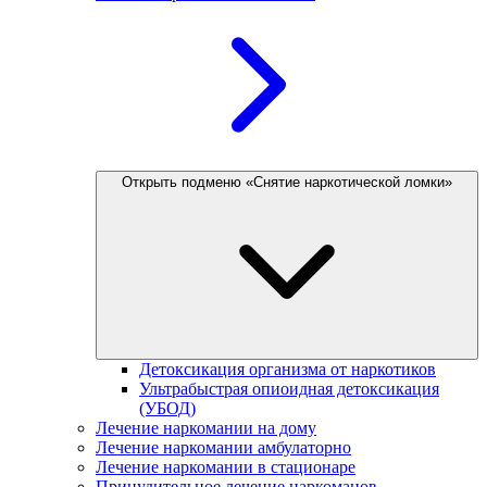
Открыть подменю «Снятие наркотической ломки»
Детоксикация организма от наркотиков
Ультрабыстрая опиоидная детоксикация
(УБОД)
Лечение наркомании на дому
Лечение наркомании амбулаторно
Лечение наркомании в стационаре
Принудительное лечение наркоманов