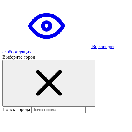
Версия для
слабовидящих
Выберите город
Поиск города