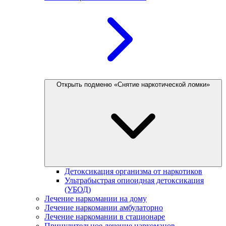
Открыть подменю «Снятие наркотической ломки»
Детоксикация организма от наркотиков
Ультрабыстрая опиоидная детоксикация
(УБОД)
Лечение наркомании на дому
Лечение наркомании амбулаторно
Лечение наркомании в стационаре
Принудительное лечение наркоманов