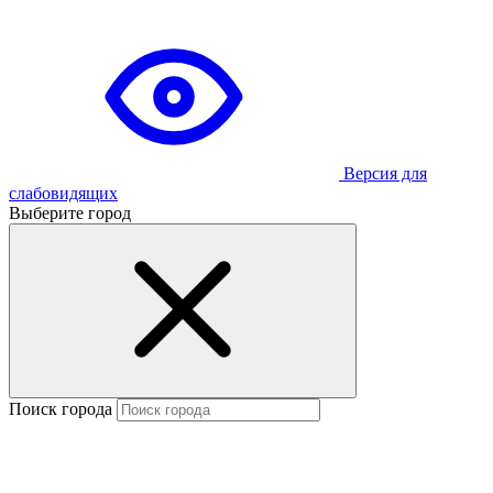
Версия для
слабовидящих
Выберите город
Поиск города