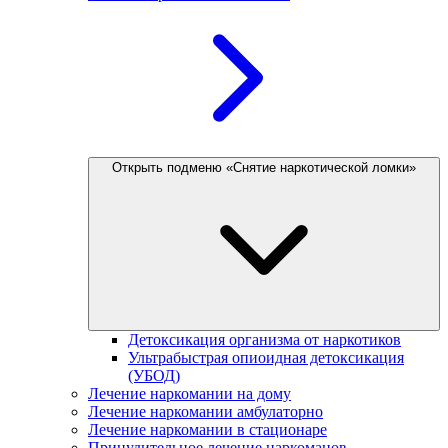
Открыть подменю «Снятие наркотической ломки»
Детоксикация организма от наркотиков
Ультрабыстрая опиоидная детоксикация
(УБОД)
Лечение наркомании на дому
Лечение наркомании амбулаторно
Лечение наркомании в стационаре
Принудительное лечение наркоманов