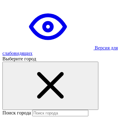
Версия для
слабовидящих
Выберите город
Поиск города