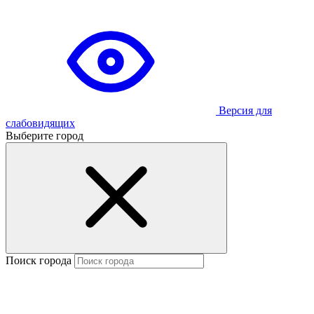
Версия для
слабовидящих
Выберите город
Поиск города