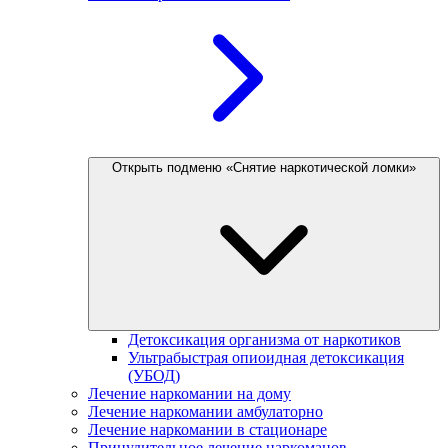
Открыть подменю «Снятие наркотической ломки»
Детоксикация организма от наркотиков
Ультрабыстрая опиоидная детоксикация
(УБОД)
Лечение наркомании на дому
Лечение наркомании амбулаторно
Лечение наркомании в стационаре
Принудительное лечение наркоманов