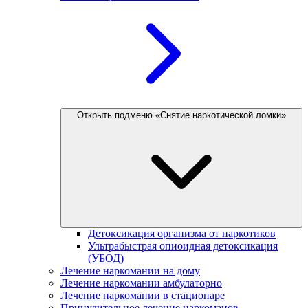
Открыть подменю «Снятие наркотической ломки»
Детоксикация организма от наркотиков
Ультрабыстрая опиоидная детоксикация
(УБОД)
Лечение наркомании на дому
Лечение наркомании амбулаторно
Лечение наркомании в стационаре
Принудительное лечение наркоманов