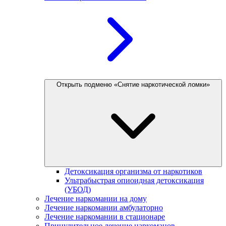
Открыть подменю «Снятие наркотической ломки»
Детоксикация организма от наркотиков
Ультрабыстрая опиоидная детоксикация
(УБОД)
Лечение наркомании на дому
Лечение наркомании амбулаторно
Лечение наркомании в стационаре
Принудительное лечение наркоманов