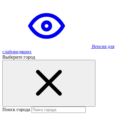
Версия для
слабовидящих
Выберите город
Поиск города