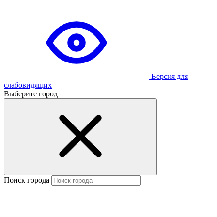
Версия для
слабовидящих
Выберите город
Поиск города