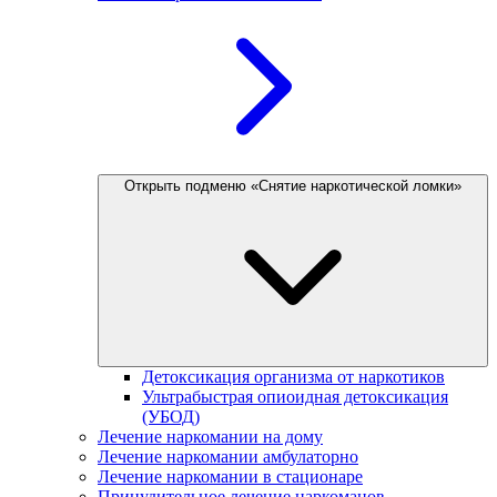
Открыть подменю «Снятие наркотической ломки»
Детоксикация организма от наркотиков
Ультрабыстрая опиоидная детоксикация
(УБОД)
Лечение наркомании на дому
Лечение наркомании амбулаторно
Лечение наркомании в стационаре
Принудительное лечение наркоманов