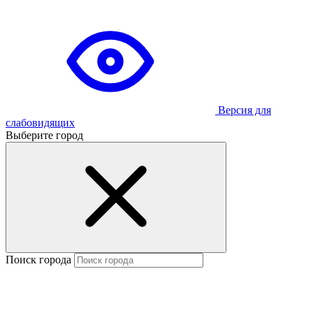
Версия для
слабовидящих
Выберите город
Поиск города