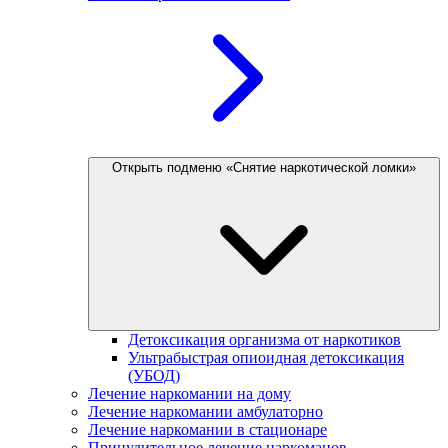
Открыть подменю «Снятие наркотической ломки»
Детоксикация организма от наркотиков
Ультрабыстрая опиоидная детоксикация
(УБОД)
Лечение наркомании на дому
Лечение наркомании амбулаторно
Лечение наркомании в стационаре
Принудительное лечение наркоманов