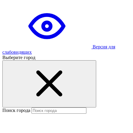
Версия для
слабовидящих
Выберите город
Поиск города