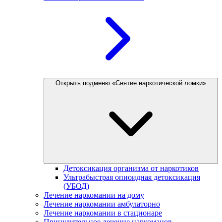
Открыть подменю «Снятие наркотической ломки»
Детоксикация организма от наркотиков
Ультрабыстрая опиоидная детоксикация
(УБОД)
Лечение наркомании на дому
Лечение наркомании амбулаторно
Лечение наркомании в стационаре
Принудительное лечение наркоманов