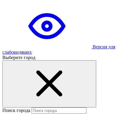
Версия для
слабовидящих
Выберите город
Поиск города