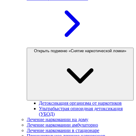
Открыть подменю «Снятие наркотической ломки»
Детоксикация организма от наркотиков
Ультрабыстрая опиоидная детоксикация
(УБОД)
Лечение наркомании на дому
Лечение наркомании амбулаторно
Лечение наркомании в стационаре
Принудительное лечение наркоманов