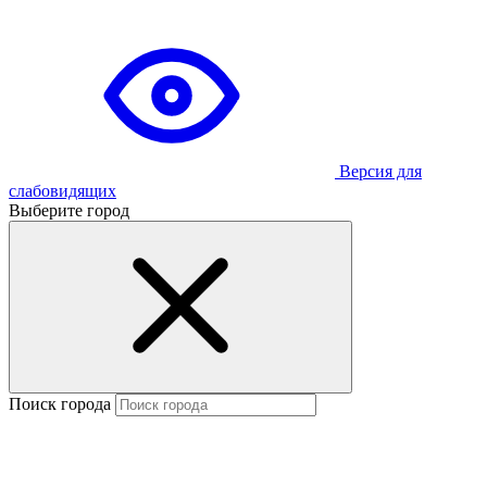
Версия для
слабовидящих
Выберите город
Поиск города