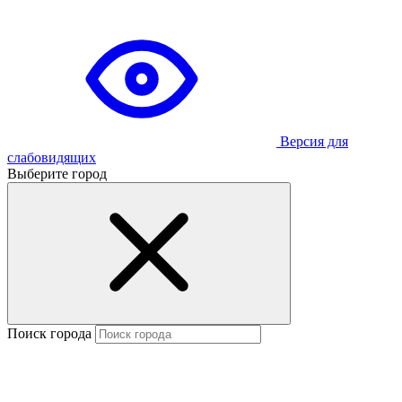
Версия для
слабовидящих
Выберите город
Поиск города