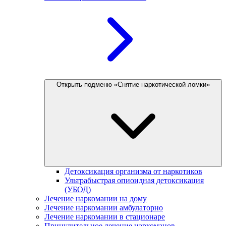
Открыть подменю «Снятие наркотической ломки»
Детоксикация организма от наркотиков
Ультрабыстрая опиоидная детоксикация
(УБОД)
Лечение наркомании на дому
Лечение наркомании амбулаторно
Лечение наркомании в стационаре
Принудительное лечение наркоманов