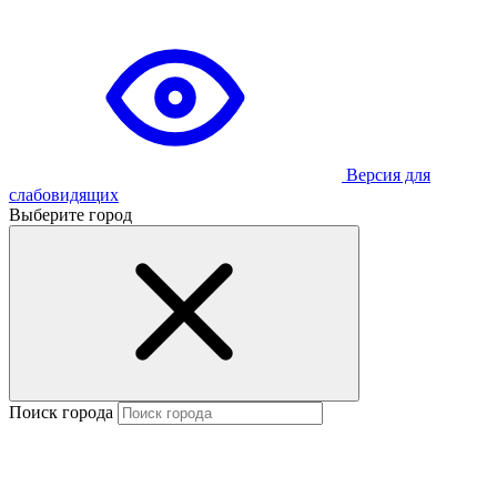
Версия для
слабовидящих
Выберите город
Поиск города