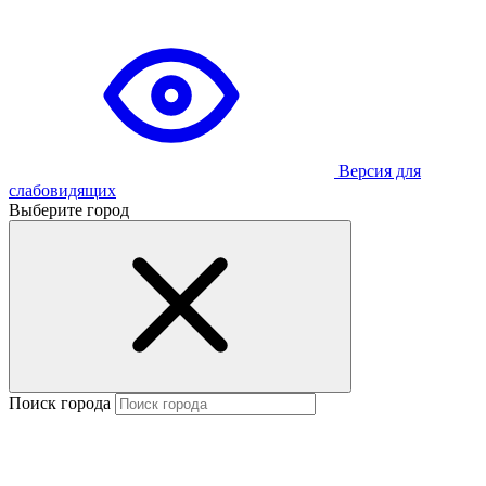
Версия для
слабовидящих
Выберите город
Поиск города