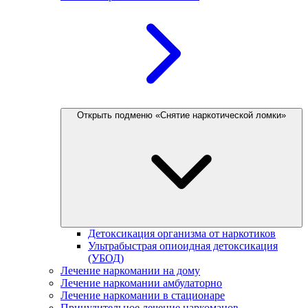
Открыть подменю «Снятие наркотической ломки»
Детоксикация организма от наркотиков
Ультрабыстрая опиоидная детоксикация
(УБОД)
Лечение наркомании на дому
Лечение наркомании амбулаторно
Лечение наркомании в стационаре
Принудительное лечение наркоманов