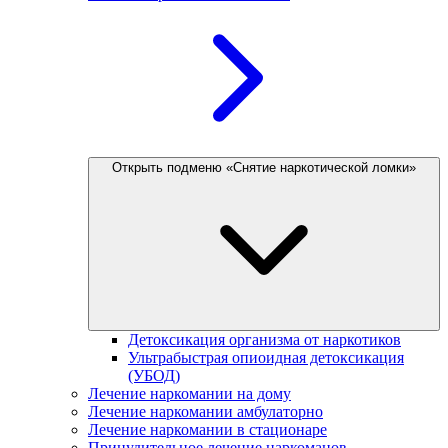
Открыть подменю «Снятие наркотической ломки»
Детоксикация организма от наркотиков
Ультрабыстрая опиоидная детоксикация
(УБОД)
Лечение наркомании на дому
Лечение наркомании амбулаторно
Лечение наркомании в стационаре
Принудительное лечение наркоманов