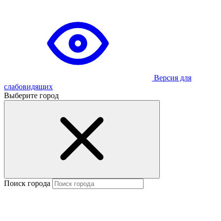
Версия для
слабовидящих
Выберите город
Поиск города