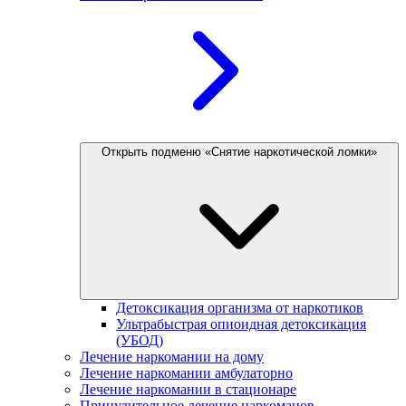
Открыть подменю «Снятие наркотической ломки»
Детоксикация организма от наркотиков
Ультрабыстрая опиоидная детоксикация
(УБОД)
Лечение наркомании на дому
Лечение наркомании амбулаторно
Лечение наркомании в стационаре
Принудительное лечение наркоманов