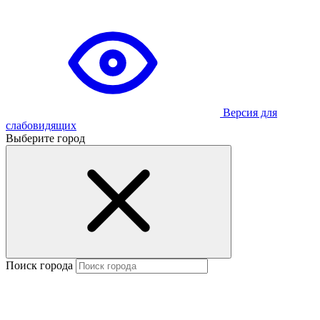
Версия для
слабовидящих
Выберите город
Поиск города