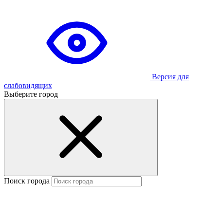
Версия для
слабовидящих
Выберите город
Поиск города