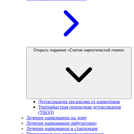
Открыть подменю «Снятие наркотической ломки»
Детоксикация организма от наркотиков
Ультрабыстрая опиоидная детоксикация
(УБОД)
Лечение наркомании на дому
Лечение наркомании амбулаторно
Лечение наркомании в стационаре
Принудительное лечение наркоманов