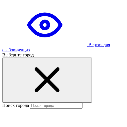
Версия для
слабовидящих
Выберите город
Поиск города