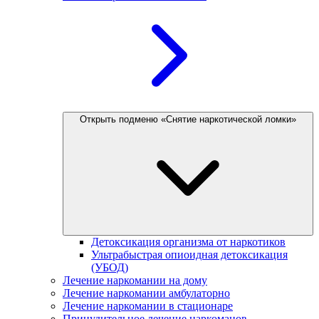
Открыть подменю «Снятие наркотической ломки»
Детоксикация организма от наркотиков
Ультрабыстрая опиоидная детоксикация
(УБОД)
Лечение наркомании на дому
Лечение наркомании амбулаторно
Лечение наркомании в стационаре
Принудительное лечение наркоманов