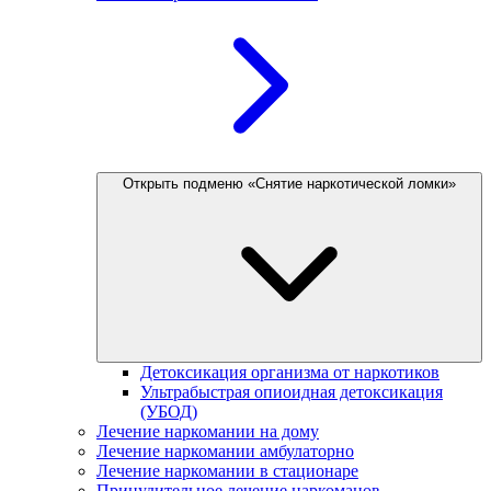
Открыть подменю «Снятие наркотической ломки»
Детоксикация организма от наркотиков
Ультрабыстрая опиоидная детоксикация
(УБОД)
Лечение наркомании на дому
Лечение наркомании амбулаторно
Лечение наркомании в стационаре
Принудительное лечение наркоманов