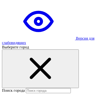
Версия для
слабовидящих
Выберите город
Поиск города