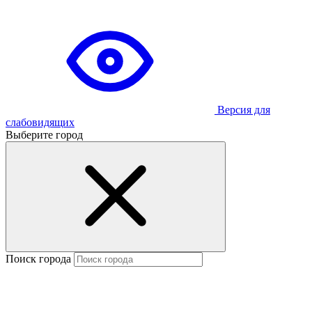
Версия для
слабовидящих
Выберите город
Поиск города