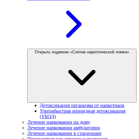
Открыть подменю «Снятие наркотической ломки»
Детоксикация организма от наркотиков
Ультрабыстрая опиоидная детоксикация
(УБОД)
Лечение наркомании на дому
Лечение наркомании амбулаторно
Лечение наркомании в стационаре
Принудительное лечение наркоманов