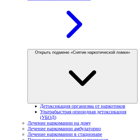
Открыть подменю «Снятие наркотической ломки»
Детоксикация организма от наркотиков
Ультрабыстрая опиоидная детоксикация
(УБОД)
Лечение наркомании на дому
Лечение наркомании амбулаторно
Лечение наркомании в стационаре
Принудительное лечение наркоманов