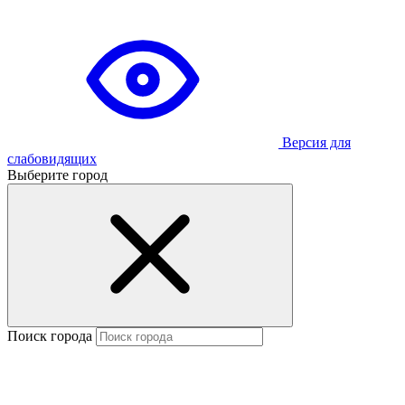
Версия для
слабовидящих
Выберите город
Поиск города