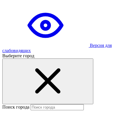
Версия для
слабовидящих
Выберите город
Поиск города