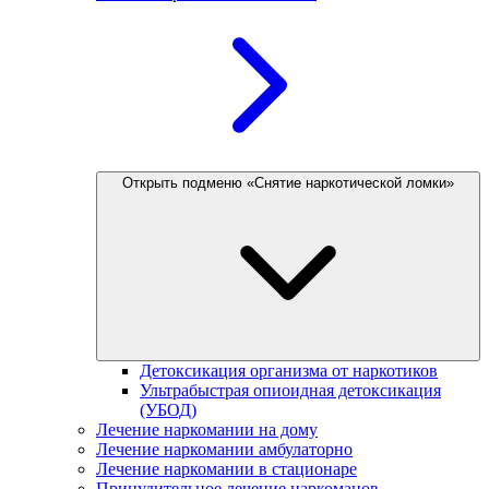
Открыть подменю «Снятие наркотической ломки»
Детоксикация организма от наркотиков
Ультрабыстрая опиоидная детоксикация
(УБОД)
Лечение наркомании на дому
Лечение наркомании амбулаторно
Лечение наркомании в стационаре
Принудительное лечение наркоманов