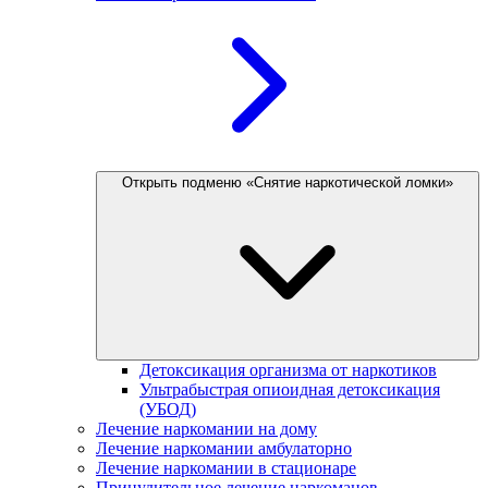
Открыть подменю «Снятие наркотической ломки»
Детоксикация организма от наркотиков
Ультрабыстрая опиоидная детоксикация
(УБОД)
Лечение наркомании на дому
Лечение наркомании амбулаторно
Лечение наркомании в стационаре
Принудительное лечение наркоманов