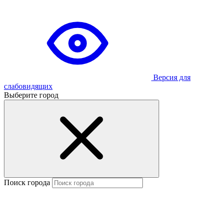
Версия для
слабовидящих
Выберите город
Поиск города