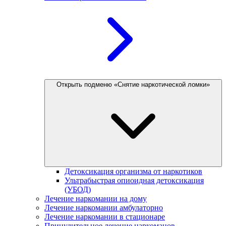
Открыть подменю «Снятие наркотической ломки»
Детоксикация организма от наркотиков
Ультрабыстрая опиоидная детоксикация
(УБОД)
Лечение наркомании на дому
Лечение наркомании амбулаторно
Лечение наркомании в стационаре
Принудительное лечение наркоманов