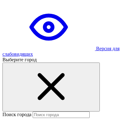
Версия для
слабовидящих
Выберите город
Поиск города