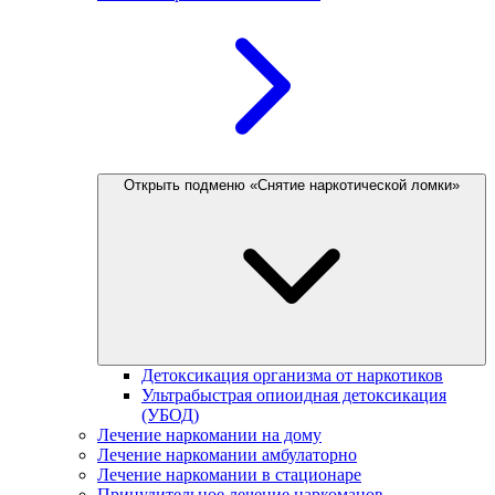
Открыть подменю «Снятие наркотической ломки»
Детоксикация организма от наркотиков
Ультрабыстрая опиоидная детоксикация
(УБОД)
Лечение наркомании на дому
Лечение наркомании амбулаторно
Лечение наркомании в стационаре
Принудительное лечение наркоманов