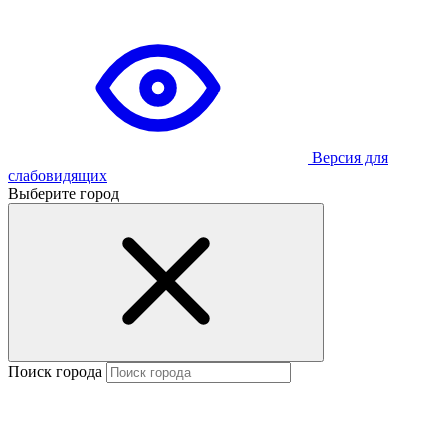
Версия для
слабовидящих
Выберите город
Поиск города