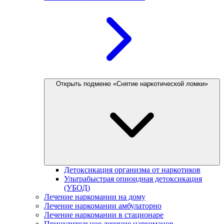
Открыть подменю «Снятие наркотической ломки»
Детоксикация организма от наркотиков
Ультрабыстрая опиоидная детоксикация
(УБОД)
Лечение наркомании на дому
Лечение наркомании амбулаторно
Лечение наркомании в стационаре
Принудительное лечение наркоманов