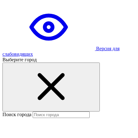
Версия для
слабовидящих
Выберите город
Поиск города