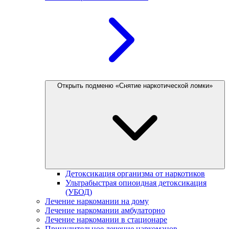
Открыть подменю «Снятие наркотической ломки»
Детоксикация организма от наркотиков
Ультрабыстрая опиоидная детоксикация
(УБОД)
Лечение наркомании на дому
Лечение наркомании амбулаторно
Лечение наркомании в стационаре
Принудительное лечение наркоманов