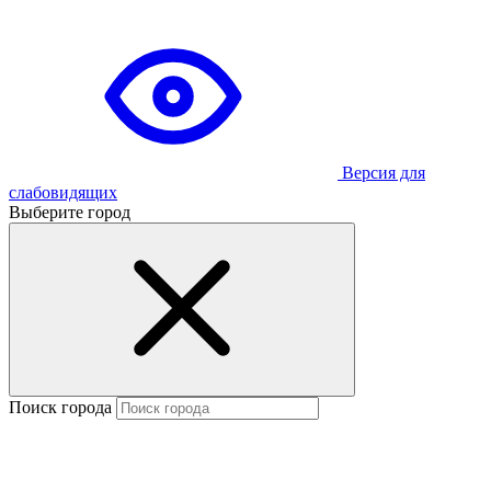
Версия для
слабовидящих
Выберите город
Поиск города