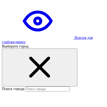
Версия для
слабовидящих
Выберите город
Поиск города