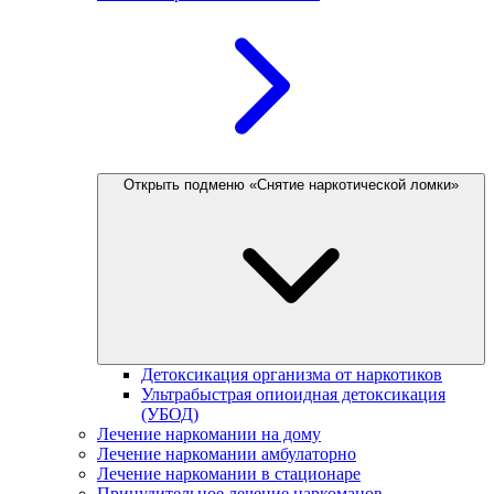
Открыть подменю «Снятие наркотической ломки»
Детоксикация организма от наркотиков
Ультрабыстрая опиоидная детоксикация
(УБОД)
Лечение наркомании на дому
Лечение наркомании амбулаторно
Лечение наркомании в стационаре
Принудительное лечение наркоманов