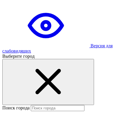
Версия для
слабовидящих
Выберите город
Поиск города