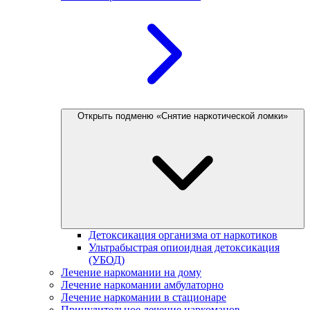
Открыть подменю «Снятие наркотической ломки»
Детоксикация организма от наркотиков
Ультрабыстрая опиоидная детоксикация
(УБОД)
Лечение наркомании на дому
Лечение наркомании амбулаторно
Лечение наркомании в стационаре
Принудительное лечение наркоманов