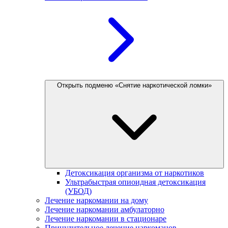
Открыть подменю «Снятие наркотической ломки»
Детоксикация организма от наркотиков
Ультрабыстрая опиоидная детоксикация
(УБОД)
Лечение наркомании на дому
Лечение наркомании амбулаторно
Лечение наркомании в стационаре
Принудительное лечение наркоманов