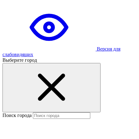
Версия для
слабовидящих
Выберите город
Поиск города