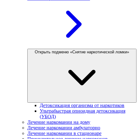
Открыть подменю «Снятие наркотической ломки»
Детоксикация организма от наркотиков
Ультрабыстрая опиоидная детоксикация
(УБОД)
Лечение наркомании на дому
Лечение наркомании амбулаторно
Лечение наркомании в стационаре
Принудительное лечение наркоманов