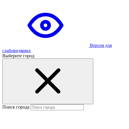
Версия для
слабовидящих
Выберите город
Поиск города