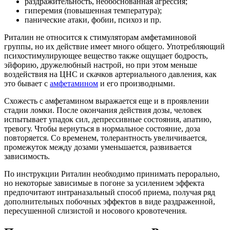
раздражительность, необоснованная агрессия;
гиперемия (повышенная температура);
панические атаки, фобии, психоз и пр.
Риталин не относится к стимуляторам амфетаминовой
группы, но их действие имеет много общего. Употребляющий
психостимулирующее вещество также ощущает бодрость,
эйфорию, дружелюбный настрой, но при этом меньше
воздействия на ЦНС и скачков артериального давления, как
это бывает с
амфетамином
и его производными.
Схожесть с амфетамином выражается еще и в проявлении
стадии ломки. После окончания действия дозы, человек
испытывает упадок сил, депрессивные состояния, апатию,
тревогу. Чтобы вернуться в нормальное состояние, доза
повторяется. Со временем, толерантность увеличивается,
промежуток между дозами уменьшается, развивается
зависимость.
По инструкции Риталин необходимо принимать перорально,
но некоторые зависимые в погоне за усилением эффекта
предпочитают интраназальный способ приема, получая ряд
дополнительных побочных эффектов в виде раздраженной,
пересушенной слизистой и носового кровотечения.