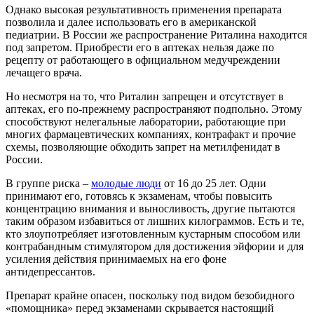
Однако высокая результативность применения препарата
позволила и далее использовать его в американской
педиатрии. В России же распространение Риталина находится
под запретом. Приобрести его в аптеках нельзя даже по
рецепту от работающего в официальном медучреждении
лечащего врача.
Но несмотря на то, что Риталин запрещен и отсутствует в
аптеках, его по-прежнему распространяют подпольно. Этому
способствуют нелегальные лаборатории, работающие при
многих фармацевтических компаниях, контрафакт и прочие
схемы, позволяющие обходить запрет на метилфенидат в
России.
В группе риска –
молодые люди
от 16 до 25 лет. Одни
принимают его, готовясь к экзаменам, чтобы повысить
концентрацию внимания и выносливость, другие пытаются
таким образом избавиться от лишних килограммов. Есть и те,
кто злоупотребляет изготовленным кустарным способом или
контрабандным стимулятором для достижения эйфории и для
усиления действия принимаемых на его фоне
антидепрессантов.
Препарат крайне опасен, поскольку под видом безобидного
«помощника» перед экзаменами скрывается настоящий