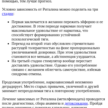
помощью, тем лучше прогноз.
Условно зависимость от Риталина можно поделить на три
стадии
:
Первая заключается в желании пережить эйфорию и ее
достижение. В этом периоде наркоман получает
максимальное удовольствие от наркотика, что
способствует формированию устойчивой
психологической тяги.
Переход на второй этап обусловлен стремительно
растущей толерантностью на фоне пропорционально
увеличиваемой дозировки. При этом удовольствия
становится все меньше, а абстиненция ухудшается.
На третьей стадии стимулятор вообще перестает
доставлять удовольствие. Однако его употребление
связано с желанием облегчить самочувствие, избежав
синдрома отмены.
Продолжая употребление, наркозависимый неизменно
деградирует. Место старых привычек, увлечений и друзей
занимает непреодолимая тяга к повторному употреблению.
Лечение зависимых от Риталина (метилфенидата) проводится
после диагностики, сбора анамнеза и
детоксикации
. Пройдя
полное очищение с помощью капельниц, наркоман