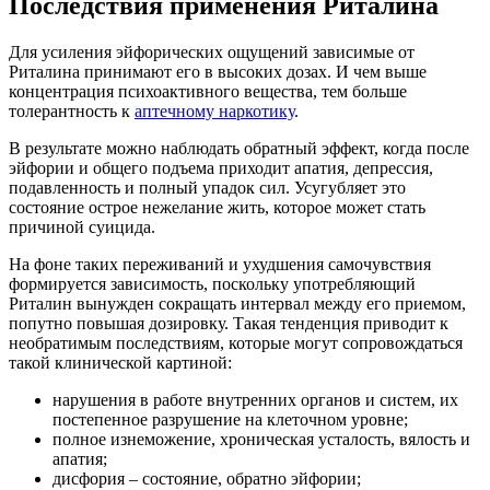
Последствия применения Риталина
Для усиления эйфорических ощущений зависимые от
Риталина принимают его в высоких дозах. И чем выше
концентрация психоактивного вещества, тем больше
толерантность к
аптечному наркотику
.
В результате можно наблюдать обратный эффект, когда после
эйфории и общего подъема приходит апатия, депрессия,
подавленность и полный упадок сил. Усугубляет это
состояние острое нежелание жить, которое может стать
причиной суицида.
На фоне таких переживаний и ухудшения самочувствия
формируется зависимость, поскольку употребляющий
Риталин вынужден сокращать интервал между его приемом,
попутно повышая дозировку. Такая тенденция приводит к
необратимым последствиям, которые могут сопровождаться
такой клинической картиной:
нарушения в работе внутренних органов и систем, их
постепенное разрушение на клеточном уровне;
полное изнеможение, хроническая усталость, вялость и
апатия;
дисфория – состояние, обратно эйфории;