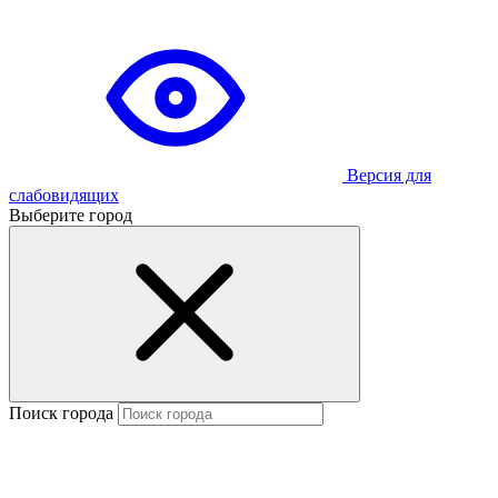
Версия для
слабовидящих
Выберите город
Поиск города