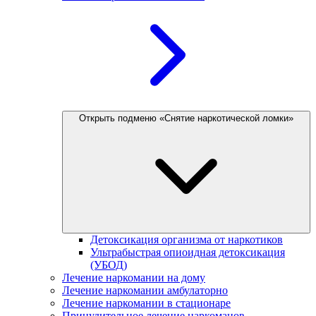
Открыть подменю «Снятие наркотической ломки»
Детоксикация организма от наркотиков
Ультрабыстрая опиоидная детоксикация
(УБОД)
Лечение наркомании на дому
Лечение наркомании амбулаторно
Лечение наркомании в стационаре
Принудительное лечение наркоманов